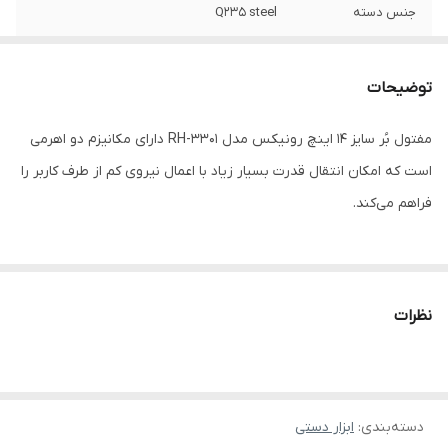
جنس دسته
Q235 steel
جنس روکش دسته
Rubber
توضیحات
ظرفیت برشی
5mm
مفتول بُر سایز 14 اینچ رونیکس مدل RH-3301 دارای مکانیزم دو اهرمی
نوع‌ بسته‌بندی
color box
است که امکان انتقال قدرت بسیار زیاد با اعمال نیروی کم از طرف کاربر را
فراهم می‌کند.
معیارهای مهم برای انتخاب یک انبر مفتول بُر حرفه‌ای
نظرات
این انبر ایده‌آل برای برش مفتول، پیچ و مهره، میخ، قفل و زنجیر تا قطر
5 میلی‌متر هستند. در این بخش، مشخصات انبر مفتول بُر RH-3301
بررسی می‌شود.
دسته‌بندی
:
ابزار دستی