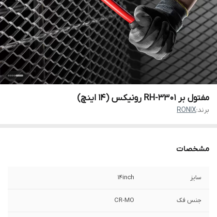
مفتول بر RH-3301 رونیکس (14 اینچ)
برند:
RONIX
مشخصات
سایز
14inch
جنس فک
CR-MO