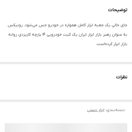
توضیحات
جای خالی یک جعبه ابزار کامل همواره در خودرو حس می‌شود. رونیکس
به عنوان رهبر بازار ابزار ایران یک کیت خودرویی 14 پارچه کاربردی روانه
بازار ابزار کرده‌است.
در این کیت 14 پارچه همه آنچه به عنوان لوازم جانبی در خودرو نیاز
دارید، موجود است. از علائم خرابی احتمالی خودرو، تا پیچگوشتی، کابل
نظرات
شارژ باتری، دستکش و ...
کیت خودرویی 14 پارچه RH-9199 رونیکس
تمام نیاز کاربران را برطرف
می‌کند.
دسته‌بندی
:
ابزار دستی
کیت خودرویی 14 پارچه رونیکس ساخته شده از مواد اولیه باکیفیت
است. این محصول بر اساس نیاز مشتری ساخته و روانه بازار شده است.