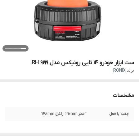
ست ابزار خودرو 14 تایی رونیکس مدل RH 9199
برند:
RONIX
مشخصات
جعبه با قفل
"قطر 310mm ارتفاع 148mm"