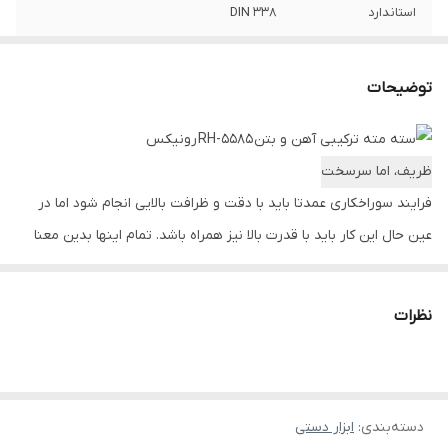
استاندارد
DIN 338
واحد اندازه
متریک
توضیحات
سایز مته‌ها
مته آهن: 3 ، 3.5، 4، 5، 6، 8 میلی متر / مته
الماسه بتن: 6، 7، 8 میلی متر
ظریف، اما سرسخت
فرایند سوراخ­کاری عمدتا باید با دقت و ظرافت بالایی انجام شود اما در
عین حال این کار باید با قدرت بالا نیز همراه باشد. تمام این­ها بدین معنا
است که ما برای انجام یک سوراخ­کاری حرفه­ای نیازمند مته­هایی هستیم
که در عین طراحی دقیق از قدرت بالایی برخوردار باشد تا در حین انجام کار
نظرات
نشکند و کیفیت خود را از دست ندهد.
مته­های RH-5585رونیکس از مواد اولیه باکیفیت و تحت
لیسانس DIN338تولید شده تا تمام انتظارات کاربران برای انجام سوراخ­
دسته‌بندی
:
ابزار دستی
کاری تمیز و دقیق در مواد مختلف را برای آنان فراهم کند. این مته­ها برای