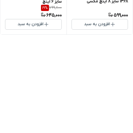
1368 سایز ۸ اینچ مکسی
سایز ۶ اینچ
799,800
19
%
645,000
599,000
افزودن به سبد
افزودن به سبد