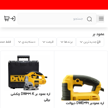
عمود بر
جدیدترین
برندها
قیمت
دسته‌بندی
فقط محص
اره عمود بر DW331 K چکشی
برقی
اره عمودبر DWE349 دیوالت