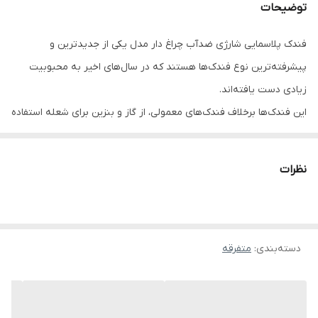
توضیحات
ابعاد
8 * 4 * 2.5 سانتی‌متر
فندک پلاسمایی شارژی ضدآب چراغ دار مدل یکی از جدیدترین و
مدت زمان شارژ
4 ساعت
پیشرفته‌ترین نوع فندک‌ها هستند که در سال‌های اخیر به محبوبیت
باتری
زیادی دست یافته‌اند.
این فندک‌ها برخلاف فندک‌های معمولی، از گاز و بنزین برای شعله استفاده
نمی‌کنند و با استفاده از جریان الکتریسیته، دو قوس الکتریکی ایجاد
می‌کنند که می‌تواند برای روشن کردن سیگار، پیپ، شمع و سایر موارد
نظرات
مورد استفاده قرار گیرد.
ویژگی‌های فندک پلاسمایی شارژی
فندک پلاسمایی شارژی ضدآب چراغ دار دارای ویژگی‌های مختلفی هست
دسته‌بندی
:
متفرقه
که آن را نسبت به فندک‌های معمولی برتر می‌سازد.
از جمله این ویژگی‌ها می‌توان به موارد زیر اشاره کرد:
کارایی بیشتر:
فندک‌های پلاسمایی شارژی می‌توانند در شرایط مختلف،