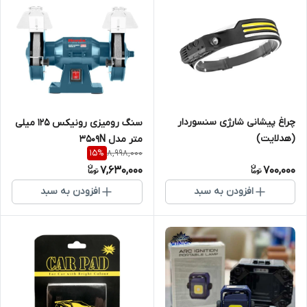
چراغ پیشانی شارژی سنسوردار
سنگ رومیزی رونیکس 125 میلی
(هدلایت)
متر مدل 3509N
8,998,000
15
%
7,630,000
700,000
افزودن به سبد
افزودن به سبد