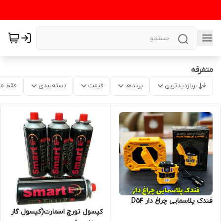
متفرقه
پربازدیدترین
برندها
قیمت
دسته‌بندی
فقط م
فندک پلاسمایی چراغ دار D54
کپسول تورچ اسمارت(کپسول گاز