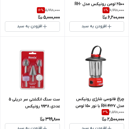
2500 لومن رونیکس مدل RH-
5,998,000
6,998,000
16
%
11
%
4235
5,000,000
6,200,000
افزودن به سبد
افزودن به سبد
چراغ فانوسی شارژی رونیکس
ست سنگ انگشتی سر دریلی 5
مدل RH-4227 با نور ۱۵۰ لومن
عددی 9938 رونیکس
2,598,000
3
%
399,800
2,500,000
افزودن به سبد
افزودن به سبد