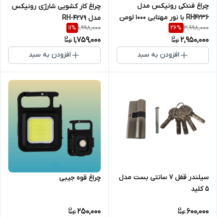
چراغ فندکی رونیکس مدل
چراغ کار کشویی شارژی رونیکس
RH4236 با نور مهتابی ۱۰۰۰ لومن
مدل RH-4279
1,998,000
3,998,000
11
%
26
%
1,759,000
2,950,000
افزودن به سبد
افزودن به سبد
سیلندر قفل ۷ سانتی بست مدل
چراغ قوه جیبی
۵ کلید
250,000
600,000