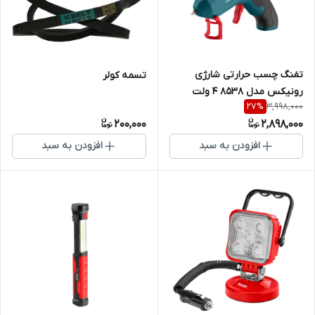
تفنگ چسب حرارتی شارژی
تسمه کولر
رونیکس مدل 8538 ۴ ولت
3,998,000
27
%
200,000
2,898,000
افزودن به سبد
افزودن به سبد