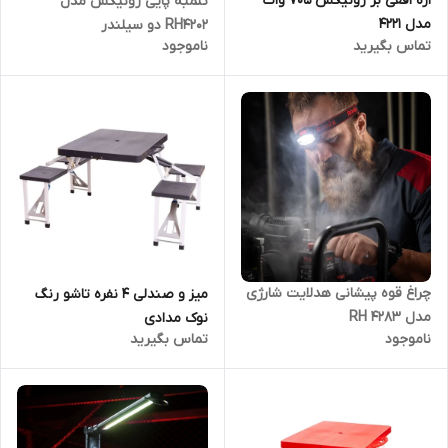
اره افقی بر رونیکس 705 وات
تلمبه پایی رونیکس مدل
مدل 4221
RH4202 دو سیلندر
تماس بگیرید
ناموجود
چراغ قوه پیشانی هدلایت شارژی
میز و صندلی 4 نفره تاشو رنگ
مدل RH 4283
نوک مدادی
ناموجود
تماس بگیرید