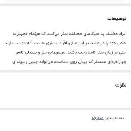
توضیحات
افراد مختلف به سبک‌های مختلف، سفر می‌کنند که هرکدام تجهیزات
خاص خود را می‌طلبد. در این میان، افراد بسیاری هستند که دوست دارند
حتی در زمان سفر کاملا راحت باشند. مجموعه‌ی میز و صندلی تاشو
چهارنفره‌ای همسفر که پیش روی شماست، می‌تواند چنین وسیله‌ای
باشد و بتوانید با استفاده از آن در زمان سفر به‌ ویژه هنگام
نوش‌جان‌کردن خوراکی‌ها، راحتی را تجربه کنید. این مجموعه به ‌خوبی شما
نظرات
را در مکان‌های گوناگون یاری می‌رساند و کمک می‌کند از بودن کنار
دوستان و خانواده‌ی خود لذت بیشتری ببرید.
4 صندلی و یک میز در یک کیف !! فقط کافیه اون رو باز کنید و بنشینید
دسته‌بندی
:
متفرقه
4 صندلی که با اتصالات پروفیل های آلومینیومی توسط یک هدایت
کننده به صفحه میز متصل شده و در واقع این صفحه میزه که وقتی اون