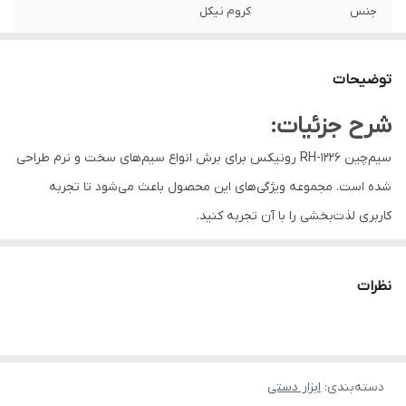
جنس
کروم نیکل
توضیحات
شرح جزئیات:
سیم‌چین RH-1226 رونیکس برای برش انواع سیم‌های سخت و نرم طراحی
شده است. مجموعه ویژگی‌های این محصول باعث می‌شود تا تجربه
کاربری لذت‌بخشی را با آن تجربه کنید.
سیم‌چین لئو RH-1226 رونیکس چه ویژگی‌هایی دارد؟
این سیم‌چین سری لئو رونیکس، در صنایع برق و الکترونیک کاربرد زیادی
نظرات
دارد و با حداقل نیرو بیشترین انرژی را منتقل می‌کند. از این محصول
برای بریدن سیم و کابل استفاده می‌شود. در ادامه، ویژگی‌ها و مزایای
محصول RH-1226 رونیکس با جزئیات بیشتری بررسی می‌شود.
دسته‌بندی
:
ابزار دستی
جنس و طراحی بدنه: