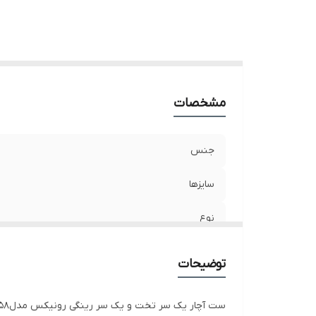
ب
مشخصات
جنس
سایزها
نوع
روکش
توضیحات
وزن
ست آچار یک سر تخت و یک سر رینگی رونیکس مدلRH-2158 از جنس استیل کروم وانادیوم است و با نیکل کروم روکش شده تا در برابر خوردگی از آن محافظت ‌کند.