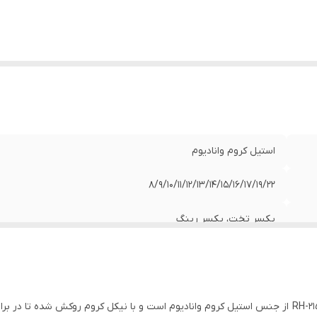
سته بندی
:
جعبه رنگی
استیل کروم وانادیوم
8/9/10/11/12/13/14/15/16/17/19/22
یکسر تخت، یکسر رینگ
پولیش شده
1.350 کیلوگرم