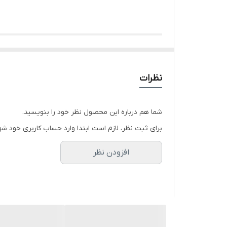
بسته بندی
معرفی آچار سری 12 عددی یک سر تخت یک سر رینگ کیفی RH-2158 رونیکس
برای خرید یک محصول، پیشنهاد می‌کنیم ویژگی‌ها و مشخصات آن را
نظرات
بدنه:
شما هم درباره این محصول نظر خود را بنویسید.
برای ثبت نظر، لازم است ابتدا وارد حساب کاربری خود شو
است. همچنین این ابزار روکشی از جنس نیکل کروم دارد که از آن در 
افزودن نظر
سایز:
ست آچار 12 عددی یک سر تخت یک سر رینگ کیفی مدل RH-2158 رونیکس در سایزهای 8، 10، 11، 12، 13، 14، 15، 16، 17، 19 و 22 میلی‌متری ساخته و به بازار عرضه شده‌اند.