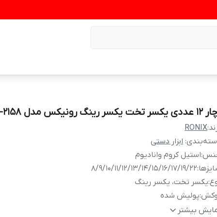
ی یکسر تخت یکسر رینگ رونیکس مدل RH-2158
ند:
RONIX
ته‌بندی
:
ابزار دستی
نس
:
استیل کروم وانادیوم
یزها
:
8/9/10/11/12/13/14/15/16/17/19/22
ع
:
یکسر تخت، یکسر رینگ
وکش
:
پولیش شده
زن
:
1.350 کیلوگرم
مایش بیشتر