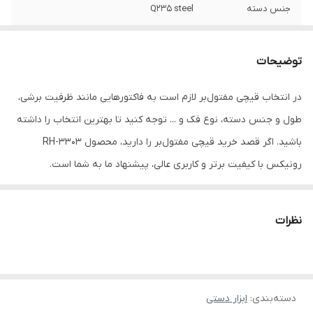
جنس دسته
Q235 steel
جنس روکش دسته
Rubber
توضیحات
ظرفیت برشی
8mm
در انتخاب قیچی مفتول‌بر لازم است به فاکتورهایی مانند ظرفیت برشی،
نوع‌ بسته‌بندی
color box
طول و جنس دسته، نوع فک و ... توجه کنید تا بهترین انتخاب را داشته
باشید. اگر قصد خرید قیچی مفتول‌بر را دارید، محصول RH-3303
رونیکس با کیفیت برتر و کاربری عالی، پیشنهاد ما به شما است.
نظرات
آشنایی با ویژگی‌های مفتول‌بر 24 اینچ رونیکس
قبل از خرید هر ابزار باید از ویژگی‌ها و کارکردهای آن اطلاعات کافی داشته
باشید. در این بخش، به مشخصات قیچی مفتول‎‌بر 24 اینچ رونیکس
مدل RH-3303 نگاهی بیندازید.
دسته‌بندی
:
ابزار دستی