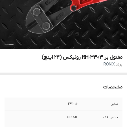
مفتول بر RH-3303 رونیکس (24 اینچ)
برند:
RONIX
مشخصات
سایز
24inch
جنس فک
CR-MO