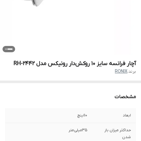
آچار فرانسه سایز 10 روکش‌دار رونیکس مدل RH-2442
برند:
RONIX
مشخصات
ابعاد
10اینچ
حداکثر میزان باز
35میلی‌متر
شدن