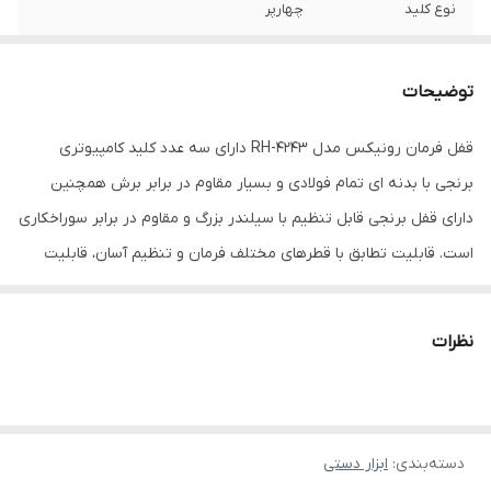
نوع کلید
چهارپر
وزن
1 کیلوگرم
توضیحات
قفل فرمان رونیکس مدل RH-4243 دارای سه عدد کلید کامپیوتری
برنجی با بدنه ای تمام فولادی و بسیار مقاوم در برابر برش همچنین
دارای قفل برنجی قابل تنظیم با سیلندر بزرگ و مقاوم در برابر سوراخکاری
است. قابلیت تطابق با قطرهای مختلف فرمان و تنظیم آسان، قابلیت
قفل همزمان فرمان و پدال و همچنین قابلیت تنظیم حداقل و حداکثر
طول قفل از 140 میلی متر تا 230 میلی متر را می توان از ویژگی های مهم
نظرات
این قفل فرمان نام برد.
دسته‌بندی
:
ابزار دستی