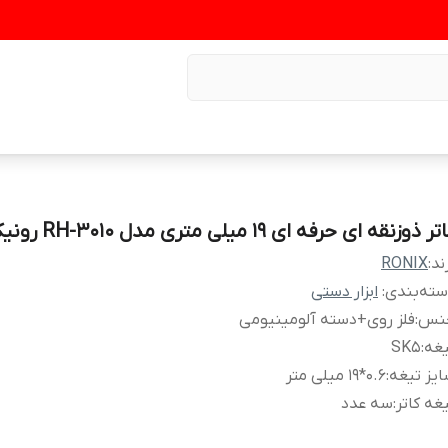
ر ذوزنقه ای حرفه ای 19 میلی متری مدل RH-3010 رونیکس
ند:
RONIX
ته‌بندی
:
ابزار دستی
نس
:
فلز روی+دسته آلومینیومی
یغه
:
SK5
یز تیغه
:
0.6*19 میلی متر
غه کاتر
:
سه عدد