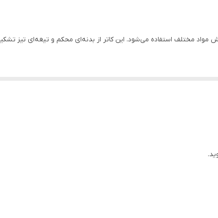
 بیشتر آشنا شوید.
احتی کاربر؛ دارای سیستم تیغه‌گیر یکپارچه؛ مجهز به محفظه نگهدارنده تیغه
ید.
مدل RH-3010 دارای بدنه‌ای از جنس فلز روی است و تیغه تیز آن می‌تواند برش‌های باکیفیتی را ایج