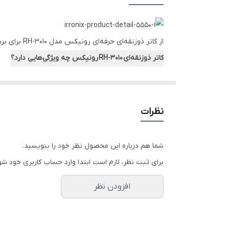
از کاتر ذوزنقه‌ای حرفه‌ای رونیکس مدل RH-3010 برای برش مواد مختلف استفاده می‌شود. این کاتر از بدنه‌ای محکم و تیغه‌ای تیز تشکیل شده که برش‌های باکیفیتی را ایجاد می‌کند.
کاتر ذوزنقه‌ای
RH-3010
رونیکس چه ویژگی‌هایی دارد؟
در این بخش، با ویژگی‌های این ابزار دستی برشی رونیکس
تیغه:
ارائه‌شده با 3 عدد تیغه‌ برشی تیز با جنس فولاد ضد زنگ SK5 و به سایز 0.6×19 میلی‌متر
نظرات
بدنه:
از جنس روی؛ دارای دسته‌ ارگونومیک آلومینیومی برای ر
شما هم درباره این محصول نظر خود را بنویسید.
سایر مشخصات ابزار:
برای ثبت نظر، لازم است ابتدا وارد حساب کاربری خود شو
ارائه‌شده در بسته‌بندی رونیکس
افزودن نظر
توضیحات
کاتر ذوزنقه‌ای رونیکس 
مقاومت بالایی دارد.