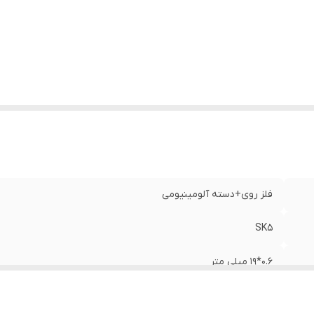
فلز روی+دسته آلومینیومی
SK5
0.6*19 میلی متر
سه عدد