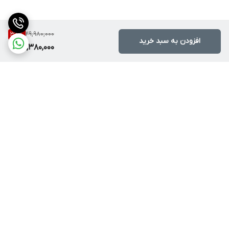
افزایش کیفیت جوش، کاهش مصرف انرژی و نهایتاً عملکرد ایده‌آل
دستگاه اینورتر جوشکاری کمک می‌کند.
29,980,000
38
%
الکترود:
افزودن به سبد خرید
18,380,000
در این دستگاه جوش اینورتر، از الکترودهایی با سایز 1,6 میلی‌متر تا 5
میلی‌متر با حداکثر جریان خروجی 215 آمپر واقعی برای جوشکاری بی‌وقفه
استفاده می‌شود که کیفیت فوق‌العاده بالای جوشکاری را در مداومت‌های
کاری به همراه دارد.
این دستگاه، قابلیت جوشکاری با انواع الکترود قلیایی، روتیلی و سلولزی را
تا قطر 5 میلی‌متر در حالت جوشکاری MMA دارد.
برگشت به بالا
نمایشگر دیجیتال:
صفحه نمایش دقیق و باکیفیت در پنل جلویی اینورتر جوشکاری RH-
4612، آمپراژ دستگاه را حین جوشکاری نشان می‌دهد.
کلید:
کلید مقاوم و ظرفیت بالا در این دستگاه جوش اینورتر قدرتمند موجب