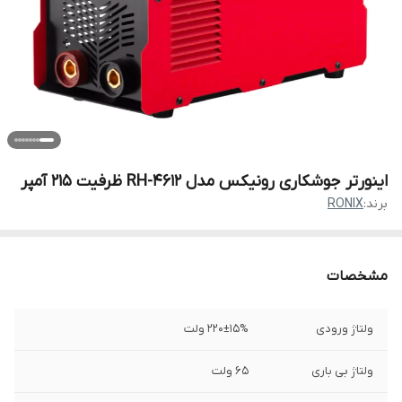
اینورتر جوشکاری رونیکس مدل RH-4612 ظرفیت ۲۱۵ آمپر
برند:
RONIX
مشخصات
ولتاژ ورودی
220±15% ولت
ولتاژ بی باری
65 ولت