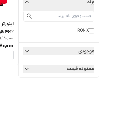
برند
RONIX
4612 ظرفیت ۲۱۵ آمپر
9,980,000
380,000
موجودی
محدوده قیمت