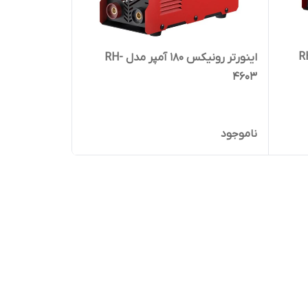
20 آمپر مدل RH-
اینورتر رونیکس 180 آمپر مدل RH-
4603
ناموجود