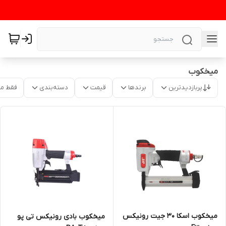
میخکوب
پربازدیدترین
برندها
قیمت
دسته‌بندی
فقط م
میخکوب اسکا 30 جیت رونیکس
میخکوب بادی رونیکس تی پو