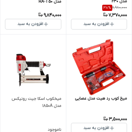
مدل F30
مدل RA-T50
11,980,000
38
%
9,840,000
7,370,000
افزودن به سبد
افزودن به سبد
میخ کوب رد هیت مدل عصایی
میخکوب اسکا جیت رونیکس
مدل 1850A
3,500,000
افزودن به سبد
ناموجود