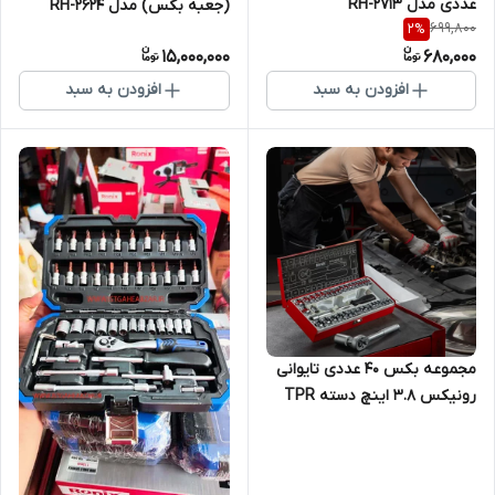
عددی مدل RH-2713
(جعبه بکس) مدل RH-2624
699,800
2
%
15,000,000
680,000
افزودن به سبد
افزودن به سبد
مجموعه بکس 40 عددی تایوانی
رونیکس 3.8 اینچ دسته TPR
مدل RH-2640 رونیکس